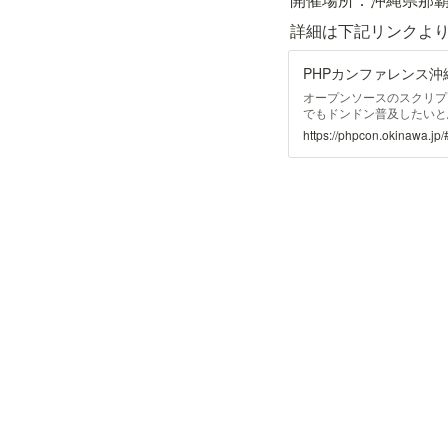
詳細は下記リンクよ
PHPカンファレンス沖縄
オープンソースのスクリプト言語 
でもドンドン普及したいと
から、上級者の方まで楽し
https://phpcon.okinawa.jp