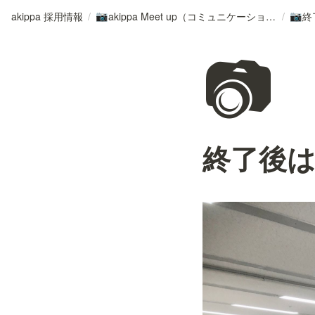
akippa 採用情報
/
akippa Meet up（コミュニケーションデー）の様子
/
終
📷
📷
📷
終了後