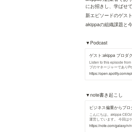
にお招きし、学ばせてい
新エピソードのゲスト
akippaの組織課題
▼Podcast
Listen to this episode
プのマネージャーでありPd
もらいました。
▼note書き起こし
こんにちは。akippa CE
運営しています。 今回はゲ
登場いただいての対談記事
https://note.com/galaxy/n
お読みいただけますと幸いです