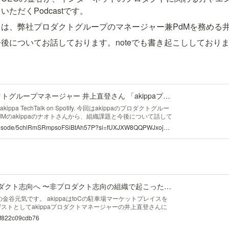
ただくPodcastです。
は、弊社プロダクトグループのマネージャー兼PdMを務める
と今後についてお話しております。noteでも書き起こししており
ゲスト:akippa プロダクトグループマネージャー 井上直登さん 「akippaプロダクトグループの組織課題とこれから」
 from akippa TechTalk on Spotify. 今回はakippaのプロダクトグルー
Mのakippaのナオトさんから、組織課題と今後について話して
https://open.spotify.com/episode/5chlRmSRmpsoFSiBtAh57P?si=fUXJXW8QQPWJxoj_NvuaPg
ビジネス偏重からプロダクト志向へ 〜非プロダクト志向の組織で起こったこと｜Genki Kanaya(akippa CEO)｜note
Oの金谷元気です。 akippaはtoCの駐車場マーケットプレイスを
ストとしてakippaプロダクトマネージャーの井上直登さんに
となります。 赤裸々に課題などが語られています。最後まで
/nf822c09cdb76
。 akippaプロダクトマネージャー 井上なおと ...